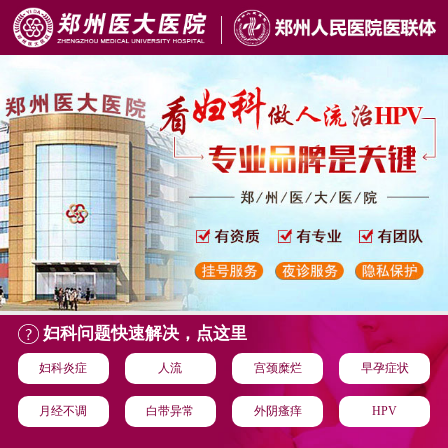
妇科问题快速解决，点这里
妇科炎症
人流
宫颈糜烂
早孕症状
月经不调
白带异常
外阴瘙痒
HPV