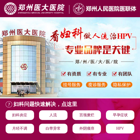
妇科问题快速解决，点这里
妇科炎症
人流
宫颈糜烂
早孕症状
月经不调
白带异常
外阴瘙痒
HPV