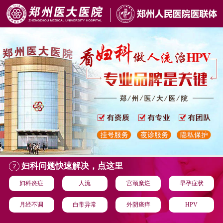
妇科问题快速解决，点这里
妇科炎症
人流
宫颈糜烂
早孕症状
月经不调
白带异常
外阴瘙痒
HPV