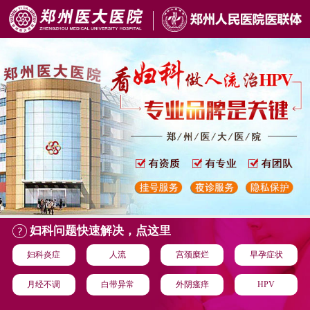
妇科问题快速解决，点这里
妇科炎症
人流
宫颈糜烂
早孕症状
月经不调
白带异常
外阴瘙痒
HPV