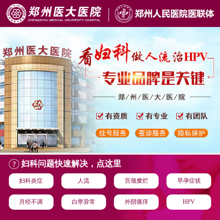
妇科问题快速解决，点这里
妇科炎症
人流
宫颈糜烂
早孕症状
月经不调
白带异常
外阴瘙痒
HPV