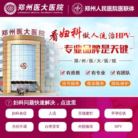
妇科问题快速解决，点这里
妇科炎症
人流
宫颈糜烂
早孕症状
月经不调
白带异常
外阴瘙痒
HPV